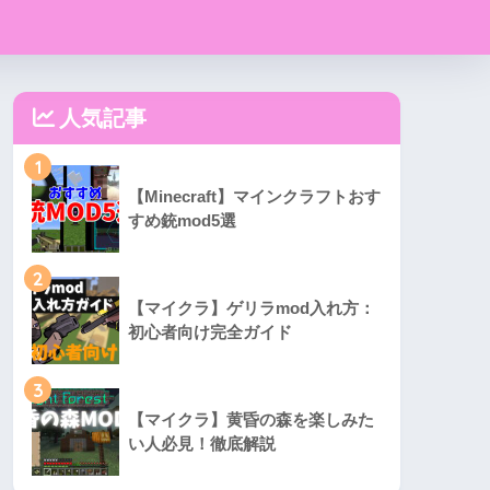
人気記事
1
【Minecraft】マインクラフトおす
すめ銃mod5選
2
【マイクラ】ゲリラmod入れ方：
初心者向け完全ガイド
3
【マイクラ】黄昏の森を楽しみた
い人必見！徹底解説