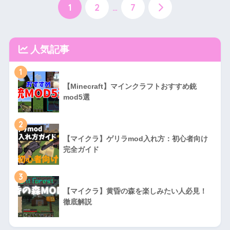
1
2
…
7
人気記事
1
【Minecraft】マインクラフトおすすめ銃
mod5選
2
【マイクラ】ゲリラmod入れ方：初心者向け
完全ガイド
3
【マイクラ】黄昏の森を楽しみたい人必見！
徹底解説