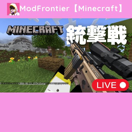
ModFrontier【Minecraft】